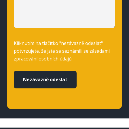
Kliknutím na tlačítko "nezávazně odeslat"
potvrzujete, že jste se seznámili se
zásadami
zpracování osobních údajů.
Nezávazně odeslat