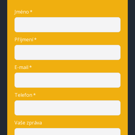
Jméno
*
Příjmení
*
E-mail
*
Telefon
*
Vaše zpráva