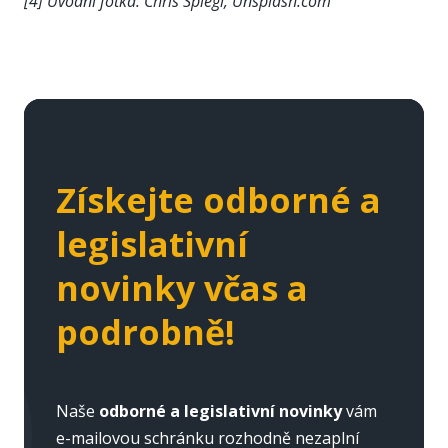
[4] Úvodní fotka: Chris Spiegl, Unsplash.com
Získejte odborné a
legislativní
novinky včas a
podrobně!
Naše
odborné a legislativní novinky
vám
e-mailovou schránku rozhodně nezaplní