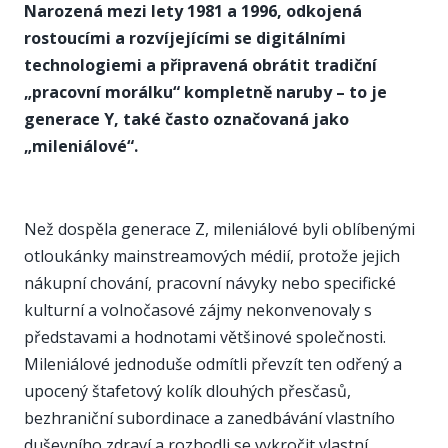
Narozená mezi lety 1981 a 1996, odkojená
rostoucími a rozvíjejícími se digitálními
technologiemi a připravená obrátit tradiční
„pracovní morálku“ kompletně naruby – to je
generace Y, také často označovaná jako
„mileniálové“.
Než dospěla generace Z, mileniálové byli oblíbenými
otloukánky mainstreamových médií, protože jejich
nákupní chování, pracovní návyky nebo specifické
kulturní a volnočasové zájmy nekonvenovaly s
představami a hodnotami většinové společnosti.
Mileniálové jednoduše odmítli převzít ten odřený a
upocený štafetový kolík dlouhých přesčasů,
bezhraniční subordinace a zanedbávání vlastního
duševního zdraví a rozhodli se vykročit vlastní