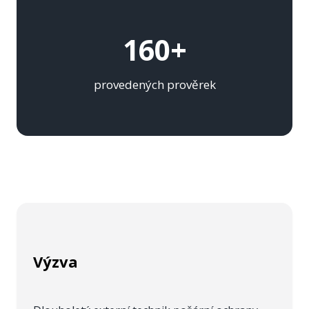
160+
provedených prověrek
Výzva