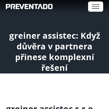
Menu
greiner assistec: Když
důvěra
v partnera
přinese komplexní
řešení
greiner assistec s.r.o.