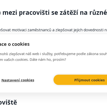
) mezi pracovišti se zátěží na různé 
vat motivaci zaměstnanců a zlepšovat jejich dovednosti n
ní fyzické a psychické zátěže, což může přispět k prevenci 
ce o cookies
hli zlepšovat náš web i služby, potřebujeme podle zákona souh
m vašich cookies. Dáte nám ho, prosím?
ojů s nižší hladinou vibrací, vhodné antivibrační rukavice a
Nastavení cookies
Přijmout cookies
oviště