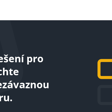
ešení pro
chte
nezávaznou
ru.