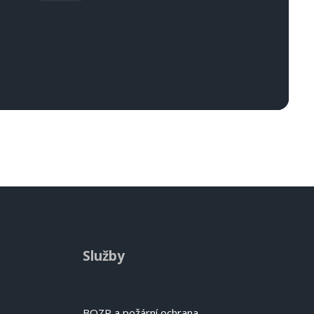
Služby
BOZP a požární ochrana