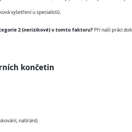
ová vyšetření u specialistů.
ategorie 2 (nerizikové) v tomto faktoru?
Při naší práci d
rních končetin
kování, natírání).