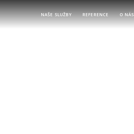
NAŠE SLUŽBY
REFERENCE
O NÁ
ížení rizika na 
aneb z 3 do 2
13. 2. 2023