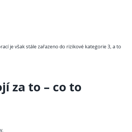
cí je však stále zařazeno do rizikové kategorie 3, a to
í za to – co to
y.