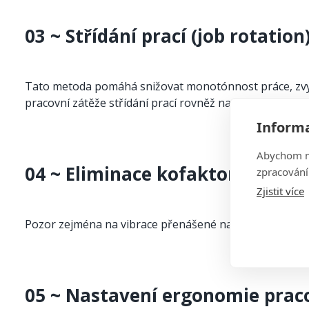
03 ~ Střídání prací (job rotation
Tato metoda pomáhá snižovat monotónnost práce, zvyšo
pracovní zátěže střídání prací rovněž napomáhá rozlože
Informa
Abychom mo
04 ~ Eliminace kofaktorů
zpracování
Zjistit více
Pozor zejména na vibrace přenášené na ruce (výběr nástr
05 ~ Nastavení ergonomie prac