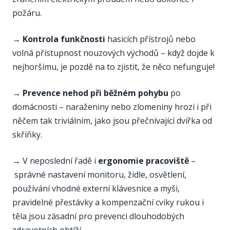
požáru.
→
Kontrola funkčnosti
hasicích přístrojů nebo
volná přístupnost nouzových východů – když dojde k
nejhoršímu, je pozdě na to zjistit, že něco nefunguje!
→ Prevence nehod při běžném pohybu
po
domácnosti – naraženiny nebo zlomeniny hrozí i při
něčem tak triviálním, jako jsou přečnívající dvířka od
skříňky.
→
V neposlední řadě i
ergonomie pracoviště
–
správné nastavení monitoru, židle, osvětlení,
používání vhodné externí klávesnice a myši,
pravidelné přestávky a kompenzační cviky rukou i
těla jsou zásadní pro prevenci dlouhodobých
zdravotních obtíží.